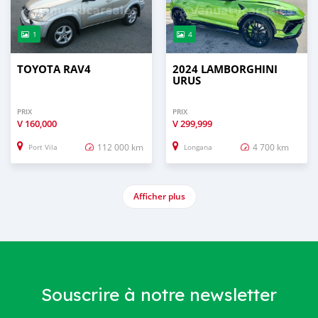
1
4
TOYOTA RAV4
2024 LAMBORGHINI
URUS
PRIX
PRIX
V
160,000
V
299,999
112 000 km
4 700 km
Port Vila
Longana
Afficher plus
Souscrire à notre newsletter