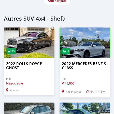
Afficher plus
Autres SUV‒4x4 - Shefa
13
8
2022 ROLLS-ROYCE
2022 MERCEDES-BENZ S–
GHOST
CLASS
PRIX
PRIX
Négociable
V
45,000
Port Vila
10 300 km
Aneghowhat