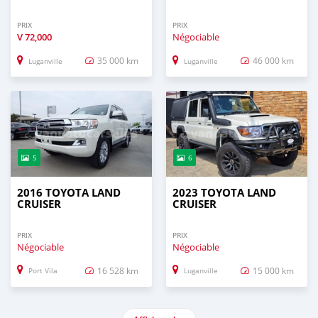
PRIX
PRIX
V
72,000
Négociable
35 000 km
46 000 km
Luganville
Luganville
5
6
2016 TOYOTA LAND
2023 TOYOTA LAND
CRUISER
CRUISER
PRIX
PRIX
Négociable
Négociable
16 528 km
15 000 km
Port Vila
Luganville