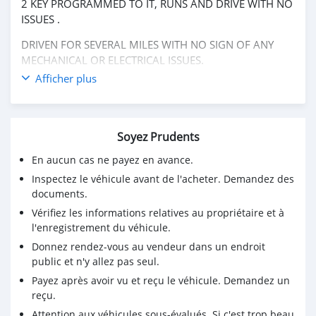
2 KEY PROGRAMMED TO IT, RUNS AND DRIVE WITH NO
ISSUES .
DRIVEN FOR SEVERAL MILES WITH NO SIGN OF ANY
MECHANICAL OR ELECTRICAL ISSUES.
Afficher plus
Affordable price $45,000 USD
Vehicle Details
Contact me on my telegram handle: @antoniosilas
Soyez Prudents
En aucun cas ne payez en avance.
INSTANT SKYPE chat : live:.cid.87bb21618a4c9989
Inspectez le véhicule avant de l'acheter. Demandez des
Enquires Desk : sales.antoniosilas@proton.me
documents.
Purchasing Contact : yakivvadatursky@hotmail.com
Vérifiez les informations relatives au propriétaire et à
l'enregistrement du véhicule.
Options
Donnez rendez-vous au vendeur dans un endroit
19 In. AMG Twin 5-Spoke Wheels
public et n'y allez pas seul.
Basic Information
Payez après avoir vu et reçu le véhicule. Demandez un
VIN Number: W1K6G7GB2NA083704
reçu.
Model Year: 2022
Attention aux véhicules sous-évalués. Si c'est trop beau