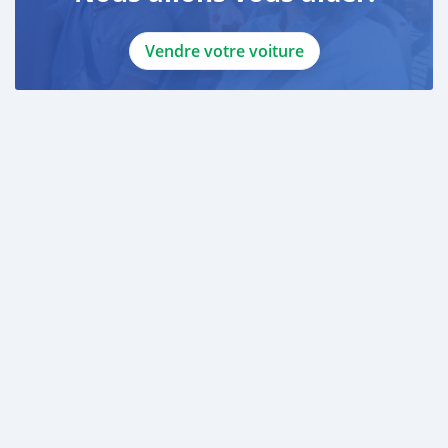
Enquires Desk : sales.antoniosilas@proton.me
Vendre votre voiture
Purchasing Contact : yakivvadatursky@hotmail.com