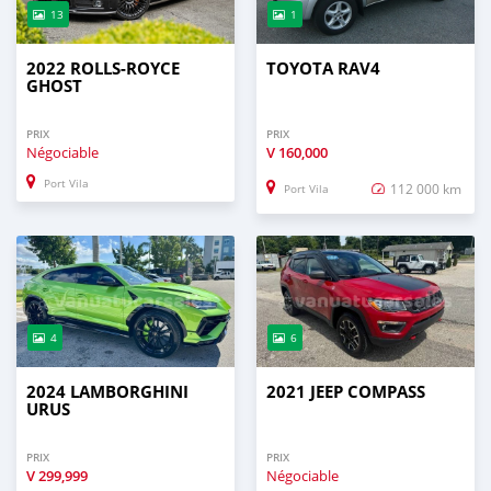
13
1
2022 ROLLS-ROYCE
TOYOTA RAV4
GHOST
PRIX
PRIX
Négociable
V
160,000
Port Vila
112 000 km
Port Vila
4
6
2024 LAMBORGHINI
2021 JEEP COMPASS
URUS
PRIX
PRIX
V
299,999
Négociable