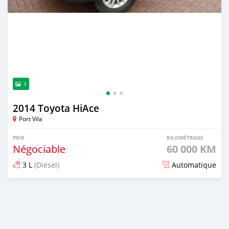
3
2014 Toyota HiAce
Port Vila
PRIX
KILOMÉTRAGE
Négociable
60 000 KM
3 L
(Diesel)
Automatique
Publié il y a environ 4 ans