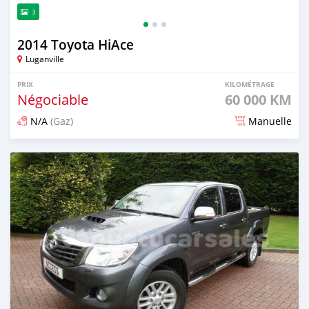
3
2014 Toyota HiAce
Luganville
PRIX
KILOMÉTRAGE
Négociable
60 000 KM
N/A
(Gaz)
Manuelle
Publié il y a presque 4 ans