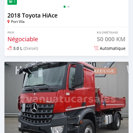
2
2018 Toyota HiAce
Port Vila
PRIX
KILOMÉTRAGE
Négociable
50 000 KM
3.0 L
(Diesel)
Automatique
Publié il y a plus de 2 ans