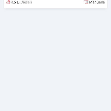
4.5 L
(Diesel)
Manuelle
Publié il y a plus de 2 ans