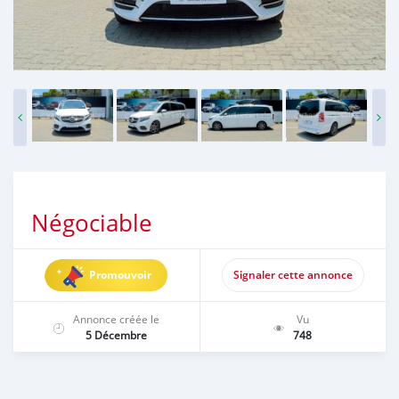
Négociable
Promouvoir
Signaler cette annonce
Annonce créée le
Vu
5 Décembre
748