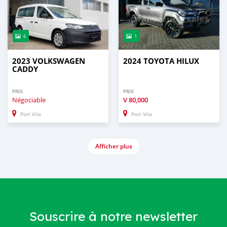
6
1
2023 VOLKSWAGEN
2024 TOYOTA HILUX
CADDY
PRIX
PRIX
Négociable
V
80,000
Port Vila
Port Vila
Afficher plus
Souscrire à notre newsletter