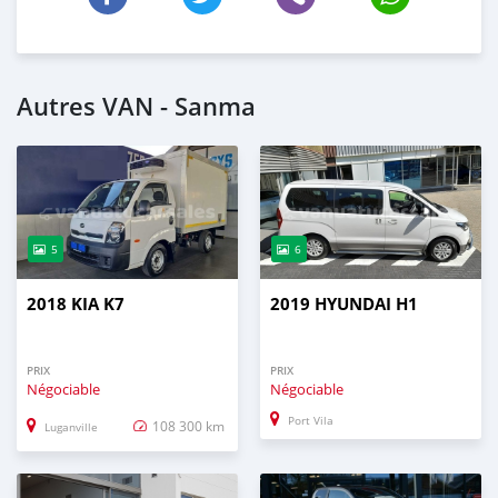
Autres VAN - Sanma
5
6
2018 KIA K7
2019 HYUNDAI H1
PRIX
PRIX
Négociable
Négociable
Port Vila
108 300 km
Luganville