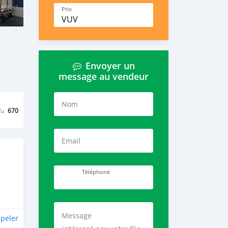
Prix
VUV
Envoyer un
message au vendeur
Nom
Vu
670
Email
Téléphone
Message
peler