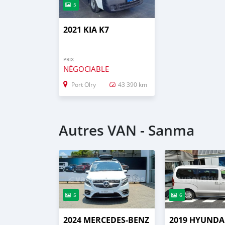
5
2021 KIA K7
PRIX
NÉGOCIABLE
Port Olry
43 390 km
Autres VAN - Sanma
5
6
2024 MERCEDES-BENZ
2019 HYUNDA