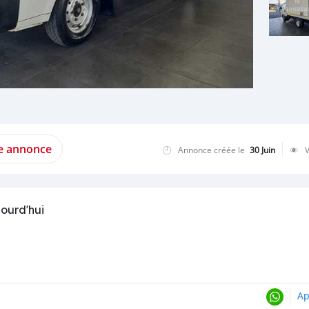
te annonce
Annonce créée le
30 Juin
jourd'hui
Ap