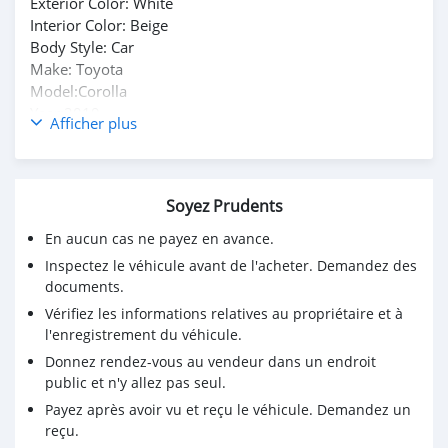
Exterior Color: White
Interior Color: Beige
Body Style: Car
Make: Toyota
Model:Corolla
Year:2019
Afficher plus
Automatic Gear, Very neatly maintained
No accident history or mechanical fault.
Background screens + two on the mirrors
Soyez Prudents
Spotless clean interiors, A/C is in perfect condition
Very reasonable price and I am the only user
En aucun cas ne payez en avance.
Inspectez le véhicule avant de l'acheter. Demandez des
Name : Rolland Godbolt
documents.
Email : Rollandgodbolt@gmail.com
Vérifiez les informations relatives au propriétaire et à
l'enregistrement du véhicule.
Whatsapp Number: +447342406991
Donnez rendez-vous au vendeur dans un endroit
public et n'y allez pas seul.
Payez après avoir vu et reçu le véhicule. Demandez un
reçu.