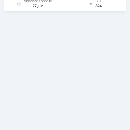
Annonce créée le
Vu
27 Juin
824