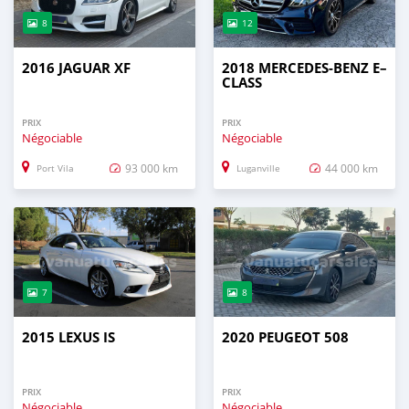
8
12
2016 JAGUAR XF
2018 MERCEDES-BENZ E–
CLASS
PRIX
PRIX
Négociable
Négociable
93 000 km
44 000 km
Port Vila
Luganville
7
8
2015 LEXUS IS
2020 PEUGEOT 508
PRIX
PRIX
Négociable
Négociable