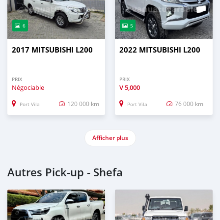
6
5
2017 MITSUBISHI L200
2022 MITSUBISHI L200
PRIX
PRIX
Négociable
V
5,000
120 000 km
76 000 km
Port Vila
Port Vila
Afficher plus
Autres Pick-up - Shefa