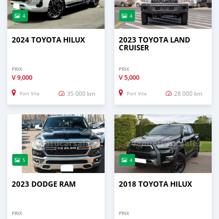
4
4
2024 TOYOTA HILUX
2023 TOYOTA LAND
CRUISER
PRIX
PRIX
V
9,000
V
5,000
35 000 km
28 000 km
Port Vila
Port Vila
5
4
2023 DODGE RAM
2018 TOYOTA HILUX
PRIX
PRIX