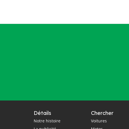
Détails
Chercher
Notre histoire
Voitures
La publicité
Motos