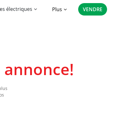
es électriques
Plus
VENDRE
e annonce!
plus
os