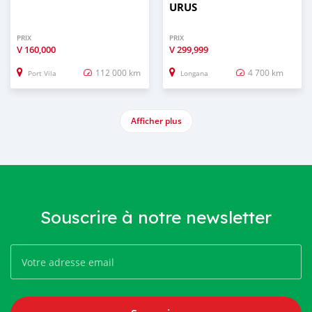
URUS
PRIX
PRIX
V
160,000
V
299,999
112 000 km
4 700 km
Port Vila
Longana
Afficher plus
Souscrire à notre newsletter