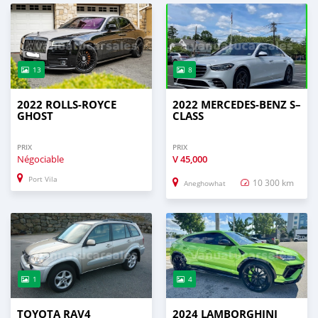
13
8
2022 ROLLS-ROYCE
2022 MERCEDES-BENZ S–
GHOST
CLASS
PRIX
PRIX
Négociable
V
45,000
Port Vila
10 300 km
Aneghowhat
1
4
TOYOTA RAV4
2024 LAMBORGHINI