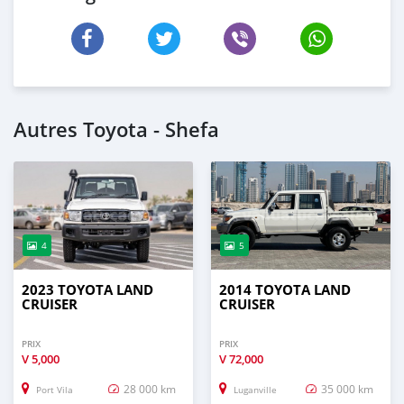
Autres Toyota - Shefa
4
5
2023 TOYOTA LAND
2014 TOYOTA LAND
CRUISER
CRUISER
PRIX
PRIX
V
5,000
V
72,000
28 000 km
35 000 km
Port Vila
Luganville