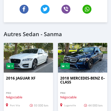
Autres Sedan - Sanma
8
12
2016 JAGUAR XF
2018 MERCEDES-BENZ E–
CLASS
PRIX
PRIX
Négociable
Négociable
93 000 km
44 000 km
Port Vila
Luganville