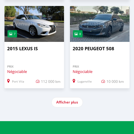
7
8
2015 LEXUS IS
2020 PEUGEOT 508
PRIX
PRIX
Négociable
Négociable
112 000 km
10 000 km
Port Vila
Luganville
Afficher plus