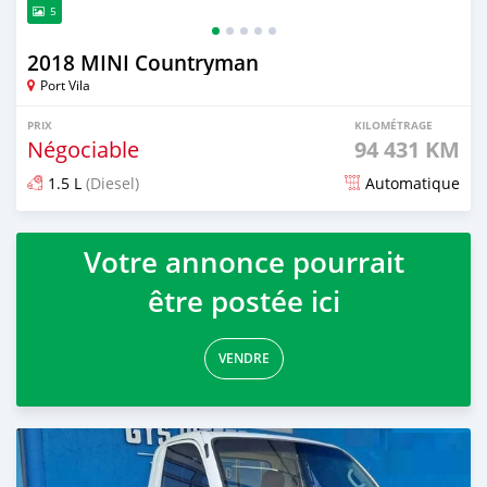
5
2018 MINI Countryman
Port Vila
PRIX
KILOMÉTRAGE
Négociable
94 431 KM
1.5 L
(Diesel)
Automatique
Publié il y a environ 2 ans
Votre annonce pourrait
être postée ici
VENDRE