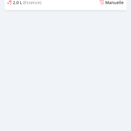
2.0 L
(Essence)
Manuelle
Publié il y a environ 2 ans