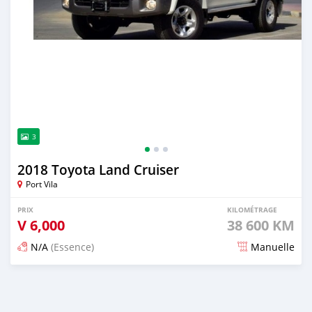
3
2018 Toyota Land Cruiser
Port Vila
PRIX
KILOMÉTRAGE
V
6,000
38 600 KM
N/A
(Essence)
Manuelle
Publié il y a environ 2 ans