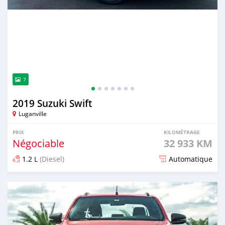
7
2019 Suzuki Swift
Luganville
PRIX
KILOMÉTRAGE
Négociable
32 933 KM
1.2 L
(Diesel)
Automatique
Publié il y a environ 2 ans