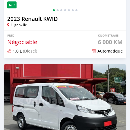
7
2023 Renault KWID
Luganville
PRIX
KILOMÉTRAGE
Négociable
6 000 KM
1.0 L
(Diesel)
Automatique
Publié il y a environ 2 ans