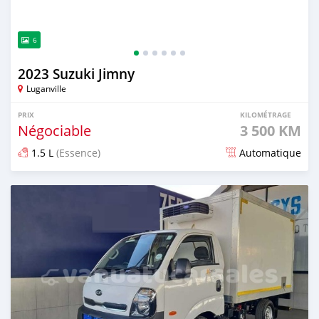
6
2023 Suzuki Jimny
Luganville
PRIX
KILOMÉTRAGE
Négociable
3 500 KM
1.5 L
(Essence)
Automatique
Publié il y a environ 2 ans