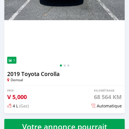
3
2019 Toyota Corolla
Demsal
PRIX
KILOMÉTRAGE
V
5,000
68 564 KM
4 L
(Gaz)
Automatique
Publié il y a environ 2 ans
Votre annonce pourrait