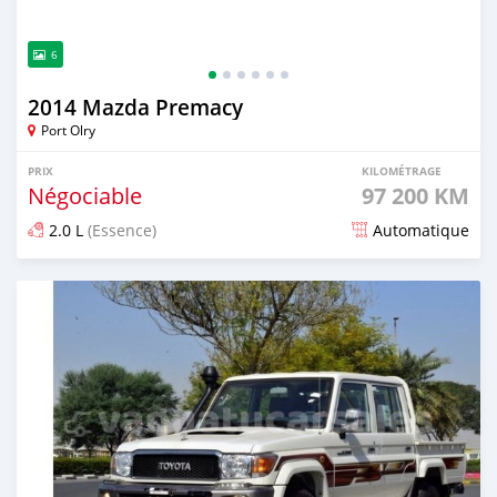
6
2014 Mazda Premacy
Port Olry
PRIX
KILOMÉTRAGE
Négociable
97 200 KM
2.0 L
(Essence)
Automatique
Publié il y a environ 2 ans