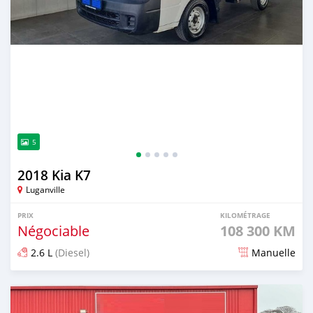
5
2018 Kia K7
Luganville
PRIX
KILOMÉTRAGE
Négociable
108 300 KM
2.6 L
(Diesel)
Manuelle
Publié il y a environ 2 ans