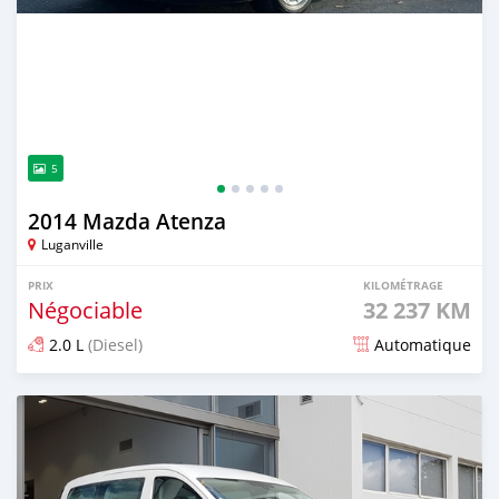
5
2014 Mazda Atenza
Luganville
PRIX
KILOMÉTRAGE
Négociable
32 237 KM
2.0 L
(Diesel)
Automatique
Publié il y a environ 2 ans