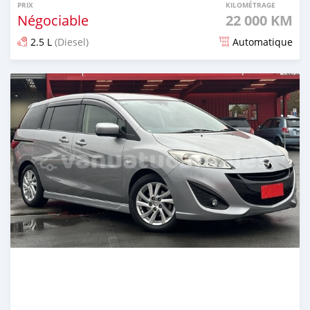
PRIX
KILOMÉTRAGE
Négociable
22 000 KM
2.5 L
(Diesel)
Automatique
Publié il y a environ 2 ans