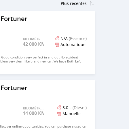
 Fortuner
N/A
(Essence)
KILOMÉTRAGE
42 000 KM
Automatique
n Good condition,very perfect in and out,No accident
blem very clean like brand new car. We have Both Left
d drive steering Price: $ 5,000 USD WHATSAPP NUMBER:
MAIL: lucansachezs@hotmail.com
 Fortuner
3.0 L
(Diesel)
KILOMÉTRAGE
14 000 KM
Manuelle
iscover online opportunities. You can purchase a used car