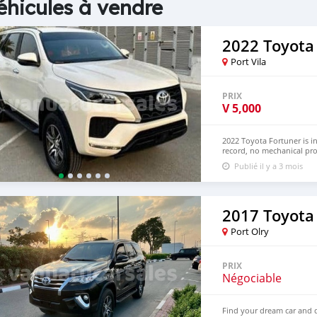
éhicules à vendre
2022 Toyota
Port Vila
PRIX
V
5,000
2022 Toyota Fortuner is i
record, no mechanical pro
Hand Drive and Right Han
Publié il y a 3 mois
+13172236827 CONTACT E
2017 Toyota
Port Olry
PRIX
Négociable
Find your dream car and d