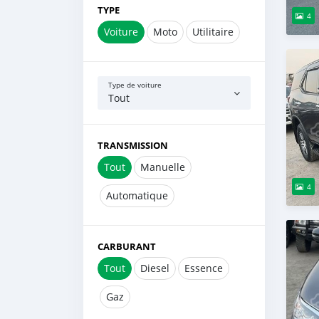
TYPE
4
Voiture
Moto
Utilitaire
Type de voiture
Tout
TRANSMISSION
Tout
Manuelle
4
Automatique
CARBURANT
Tout
Diesel
Essence
Gaz