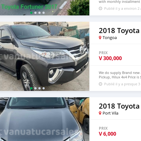
with monthly installment 
and 2009 Toyota Fortuner
Publié il y a environ 2
https://dreamcars4u.org/
2018 Toyota
Tongoa
PRIX
V
300,000
We do supply Brand new an
Pickup, Hilux 4x4 Price is
deliver to door step of V
Publié il y a presque 3
+639099009363
2018 Toyota
Port Vila
PRIX
V
6,000