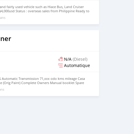
d fairly used vehicle such as Hiace Bus, Land Cruiser
 $4,000usd Status : overseas sales from Philippine Ready to
anuatu email : johnfirat0011@gmail.com Whatsapp :
 ans
uner
N/A
(Diesel)
Automatique
G Automatic Transmission 71,xxx odo kms mileage Casa
e (Orig Paint) Complete Owners Manual booklet Spare
tone Tires Unused Spare Tire and Tools Newly Purchase
ans
d Good Condition See it To Appreciate