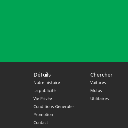
Détails
Chercher
Notre histoire
Voitures
La publicité
Motos
Vie Privée
Utilitaires
Conditions Générales
Promotion
Contact