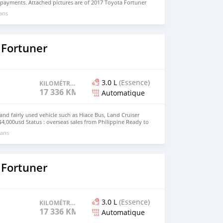
payments. Attached pictures are of 2017 Toyota Fortuner
. Email: info@dreamcars4u.org Website:
 ans
 WhatsApp: +1(916)-304-2710
 Fortuner
3.0 L
(Essence)
KILOMÉTRAGE
17 336 KM
Automatique
d fairly used vehicle such as Hiace Bus, Land Cruiser
 $4,000usd Status : overseas sales from Philippine Ready to
anuatu email : johnfirat0011@gmail.com Whatsapp :
 ans
 Fortuner
3.0 L
(Essence)
KILOMÉTRAGE
17 336 KM
Automatique