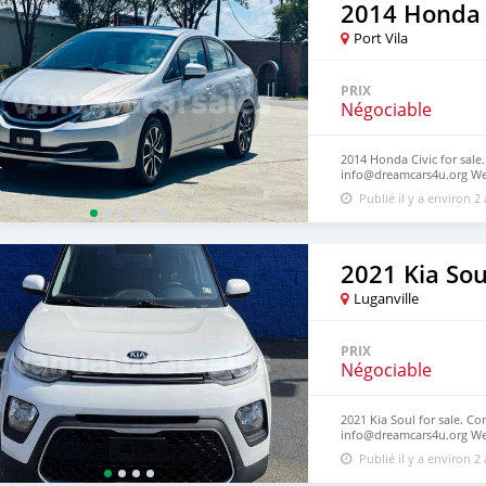
2014 Honda 
Port Vila
PRIX
Négociable
2014 Honda Civic for sale.
info@dreamcars4u.org Web
2710.
Publié il y a environ 2
2021 Kia Sou
Luganville
PRIX
Négociable
2021 Kia Soul for sale. Co
info@dreamcars4u.org Web
2710.
Publié il y a environ 2