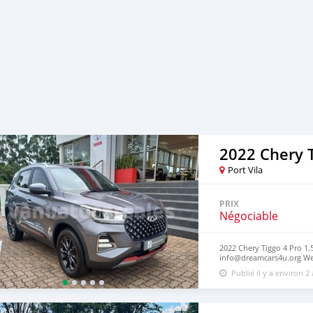
2022 Chery T
Port Vila
PRIX
Négociable
2022 Chery Tiggo 4 Pro 1.5
info@dreamcars4u.org Web
2710.
Publié il y a environ 2