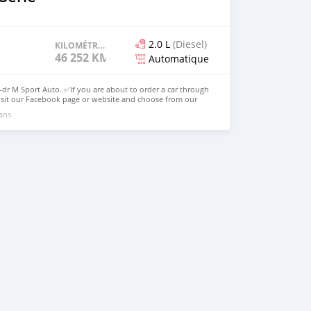
2.0 L
(Diesel)
KILOMÉTRAGE
46 252 KM
Automatique
dr M Sport Auto. ✅If you are about to order a car through
s visit our Facebook page or website and choose from our
ctures are of 2022 BMW 1 Series 118d 5-dr M Sport Auto.
 ans
org Website: https://dreamcars4u.org/ WhatsApp: