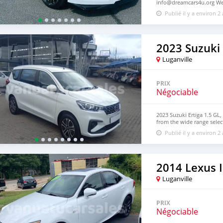
info@dreamcars4u.org Web
2710.
Publié il y a environ 2
2023 Suzuki 
Luganville
PRIX
Négociable
2023 Suzuki Ertiga 1.5 GL,
from the wide range selec
monthly payment and save
Publié il y a environ 2
Website: https://dreamca
2014 Lexus I
Luganville
PRIX
Négociable