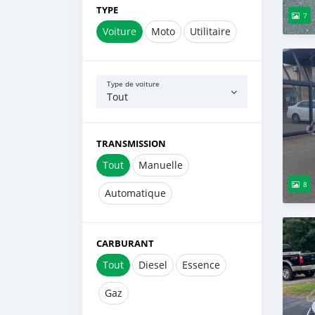
TYPE
7
Voiture
Moto
Utilitaire
Type de voiture
Tout
TRANSMISSION
Tout
Manuelle
8
Automatique
CARBURANT
Tout
Diesel
Essence
Gaz