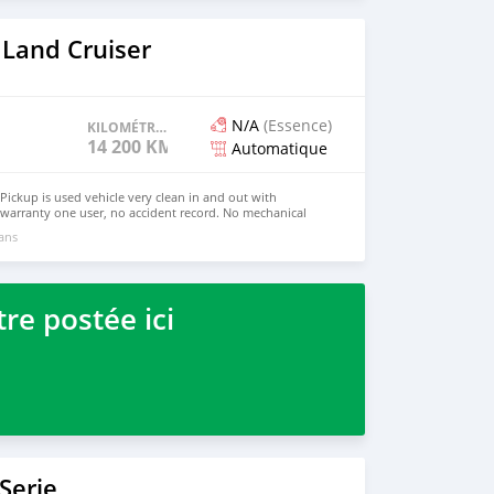
 Land Cruiser
N/A
(Essence)
KILOMÉTRAGE
14 200 KM
Automatique
Pickup is used vehicle very clean in and out with
warranty one user, no accident record. No mechanical
 vehicle. We have Left Hand Drive and we have Right Hand
 ans
6,000 USD CONTACT EMAIL: banimansen@hotmail.com
re postée ici
Serie