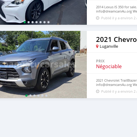
2014 Lexus IS 350 for sale
info@dreamcars4u.org Web
2710.
Publié il y a environ 2
2021 Chevrol
Luganville
PRIX
Négociable
2021 Chevrolet TrailBlazer
info@dreamcars4u.org Web
2710.
Publié il y a environ 2