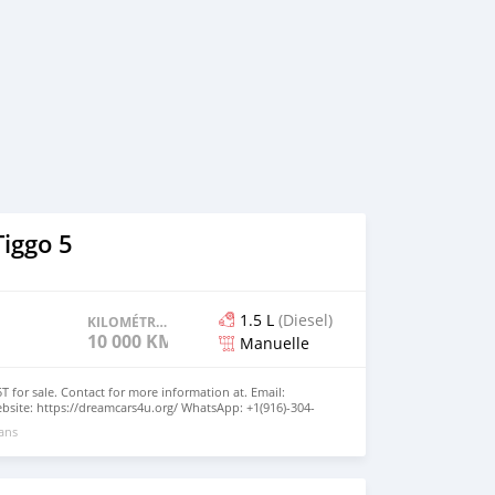
iggo 5
1.5 L
(Diesel)
KILOMÉTRAGE
10 000 KM
Manuelle
T for sale. Contact for more information at. Email:
site: https://dreamcars4u.org/ WhatsApp: +1(916)-304-
 ans