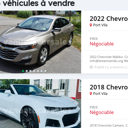
 véhicules à vendre
2022 Chevro
Port Vila
PRIX
Négociable
2022 Chevrolet Malibu. Co
info@dreamcars4u.org Web
2710.
Publié il y a environ 2
2018 Chevro
Port Vila
PRIX
Négociable
2018 Chevrolet Camaro. Co