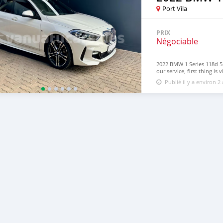
Port Vila
PRIX
Négociable
2022 BMW 1 Series 118d 5-
our service, first thing i
inventory. 💯 Attached pi
Publié il y a environ 2
Email: info@dreamcars4u.
+1(916)-304-2710