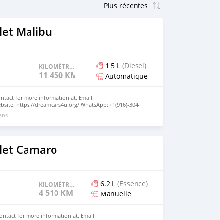
let Malibu
1.5 L
(Diesel)
KILOMÉTRAGE
11 450 KM
Automatique
ntact for more information at. Email:
site: https://dreamcars4u.org/ WhatsApp: +1(916)-304-
 ans
let Camaro
6.2 L
(Essence)
KILOMÉTRAGE
4 510 KM
Manuelle
ntact for more information at. Email: