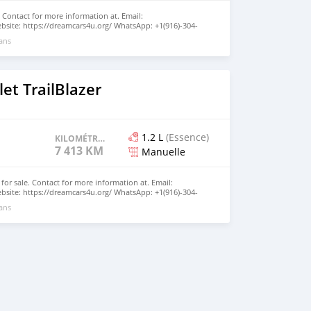
. Contact for more information at. Email:
site: https://dreamcars4u.org/ WhatsApp: +1(916)-304-
 ans
et TrailBlazer
1.2 L
(Essence)
KILOMÉTRAGE
7 413 KM
Manuelle
 for sale. Contact for more information at. Email:
site: https://dreamcars4u.org/ WhatsApp: +1(916)-304-
 ans