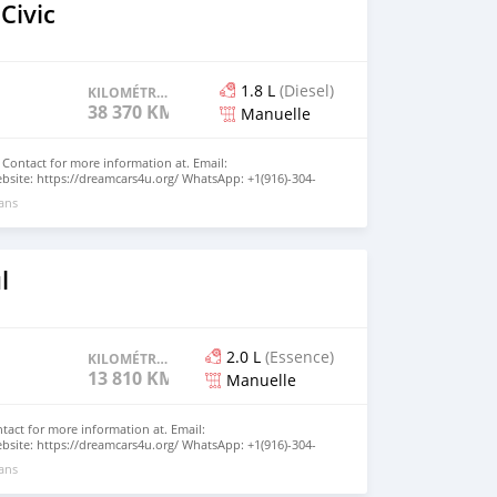
Civic
1.8 L
(Diesel)
KILOMÉTRAGE
38 370 KM
Manuelle
 Contact for more information at. Email:
site: https://dreamcars4u.org/ WhatsApp: +1(916)-304-
 ans
l
2.0 L
(Essence)
KILOMÉTRAGE
13 810 KM
Manuelle
ntact for more information at. Email:
site: https://dreamcars4u.org/ WhatsApp: +1(916)-304-
 ans