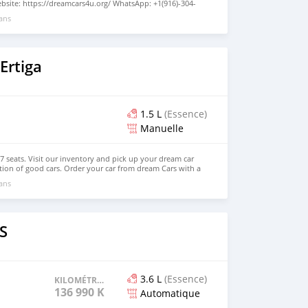
site: https://dreamcars4u.org/ WhatsApp: +1(916)-304-
 ans
Ertiga
1.5 L
(Essence)
Manuelle
 7 seats. Visit our inventory and pick up your dream car
tion of good cars. Order your car from dream Cars with a
 yourself from car loans. Email: info@dreamcars4u.org
 ans
rs4u.org/ WhatsApp: +1(916)-304-2710
S
3.6 L
(Essence)
KILOMÉTRAGE
136 990 KM
Automatique