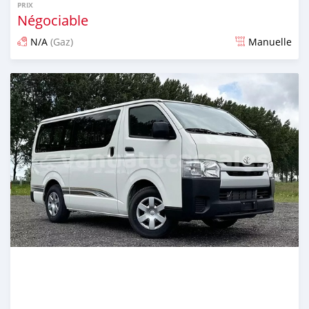
PRIX
Négociable
N/A
(Gaz)
Manuelle
Publié il y a 2 mois