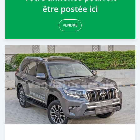
être postée ici
VENDRE