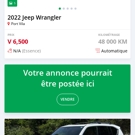
5
2022 Jeep Wrangler
Port Vila
PRIX
KILOMÉTRAGE
V
6,500
48 000 KM
N/A
(Essence)
Automatique
Publié il y a environ un mois
Votre annonce pourrait
être postée ici
VENDRE