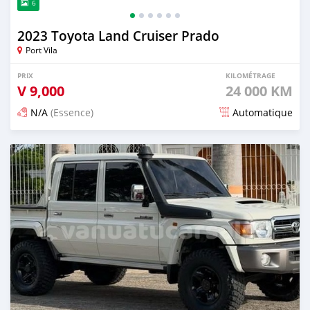
6
2023 Toyota Land Cruiser Prado
Port Vila
PRIX
KILOMÉTRAGE
V
9,000
24 000 KM
N/A
(Essence)
Automatique
Publié il y a 14 jours