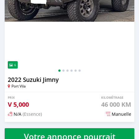
6
2022 Suzuki Jimny
Port Vila
PRIX
KILOMÉTRAGE
V
5,000
46 000 KM
N/A
(Essence)
Manuelle
Publié il y a 3 mois
Votre annonce pourrait