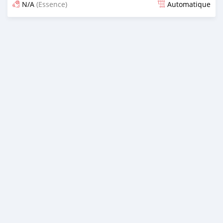
N/A
(Essence)
Automatique
Publié il y a 16 jours