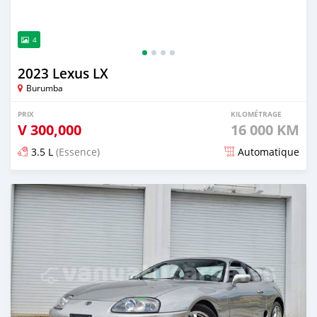
4
2023 Lexus LX
Burumba
PRIX
KILOMÉTRAGE
V
300,000
16 000 KM
3.5 L
(Essence)
Automatique
Publié il y a environ 2 mois