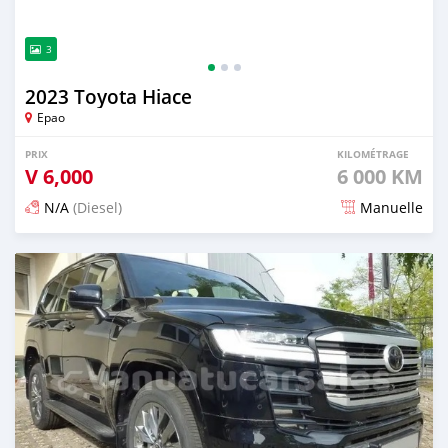
3
2023 Toyota Hiace
Epao
PRIX
KILOMÉTRAGE
V
6,000
6 000 KM
N/A
(Diesel)
Manuelle
Publié il y a 2 mois