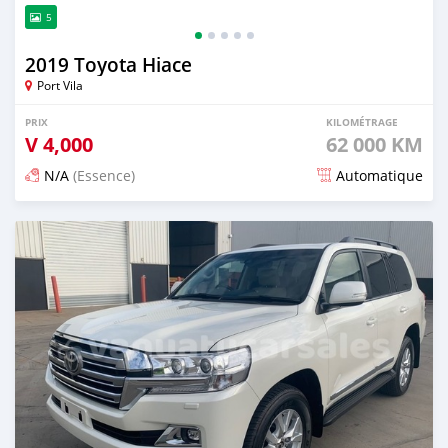
5
2019 Toyota Hiace
Port Vila
PRIX
KILOMÉTRAGE
V
4,000
62 000 KM
N/A
(Essence)
Automatique
Publié il y a 17 jours