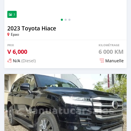
3
2023 Toyota Hiace
Epao
PRIX
KILOMÉTRAGE
V
6,000
6 000 KM
N/A
(Diesel)
Manuelle
Publié il y a 3 mois