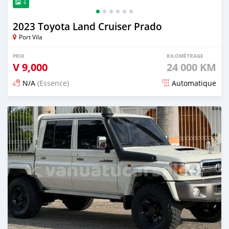
6
2023 Toyota Land Cruiser Prado
Port Vila
PRIX
KILOMÉTRAGE
V
9,000
24 000 KM
N/A
(Essence)
Automatique
Publié il y a 17 jours