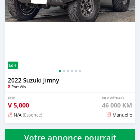
6
2022 Suzuki Jimny
Port Vila
PRIX
KILOMÉTRAGE
V
5,000
46 000 KM
N/A
(Essence)
Manuelle
Publié il y a 3 mois
Votre annonce pourrait