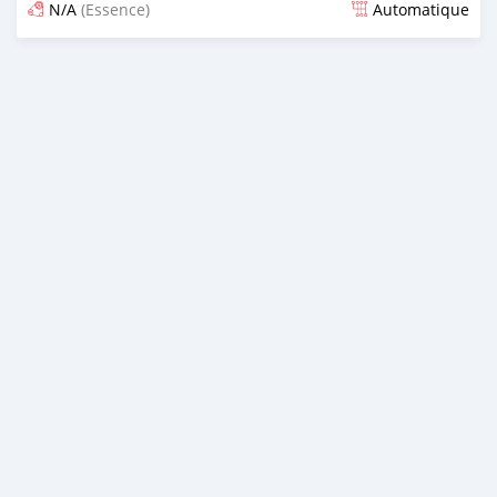
N/A
(Essence)
Automatique
Publié il y a 19 jours