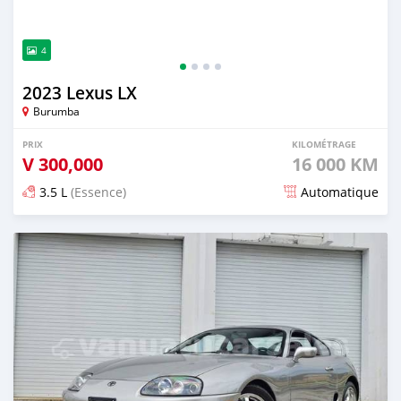
4
2023 Lexus LX
Burumba
PRIX
KILOMÉTRAGE
V
300,000
16 000 KM
3.5 L
(Essence)
Automatique
Publié il y a environ 2 mois