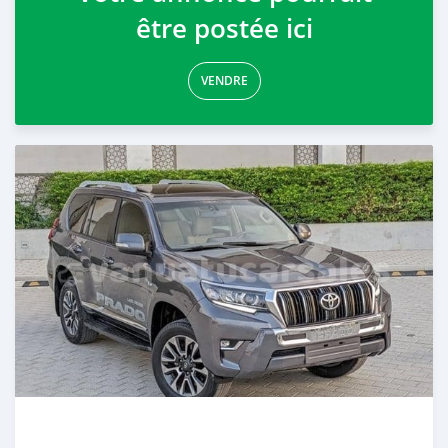
être postée ici
VENDRE