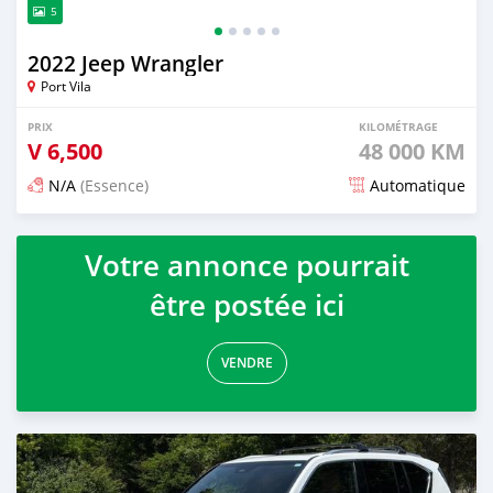
5
2022 Jeep Wrangler
Port Vila
PRIX
KILOMÉTRAGE
V
6,500
48 000 KM
N/A
(Essence)
Automatique
Publié il y a environ un mois
Votre annonce pourrait
être postée ici
VENDRE