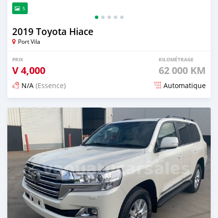
5
2019 Toyota Hiace
Port Vila
PRIX
KILOMÉTRAGE
V
4,000
62 000 KM
N/A
(Essence)
Automatique
Publié il y a 20 jours