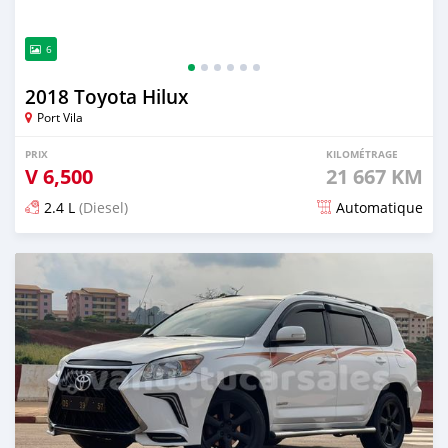
6
2018 Toyota Hilux
Port Vila
PRIX
KILOMÉTRAGE
V
6,500
21 667 KM
2.4 L
(Diesel)
Automatique
Publié il y a plus de 3 ans