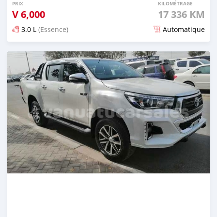
PRIX
KILOMÉTRAGE
V
6,000
17 336 KM
3.0 L
(Essence)
Automatique
Publié il y a presque 3 ans