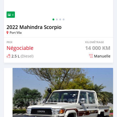
4
2022 Mahindra Scorpio
Port Vila
PRIX
KILOMÉTRAGE
Négociable
14 000 KM
2.5 L
(Diesel)
Manuelle
Publié il y a plus de 2 ans