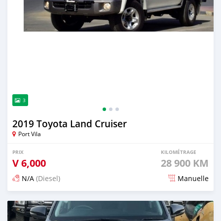
3
2019 Toyota Land Cruiser
Port Vila
PRIX
KILOMÉTRAGE
V
6,000
28 900 KM
N/A
(Diesel)
Manuelle
Publié il y a plus de 2 ans