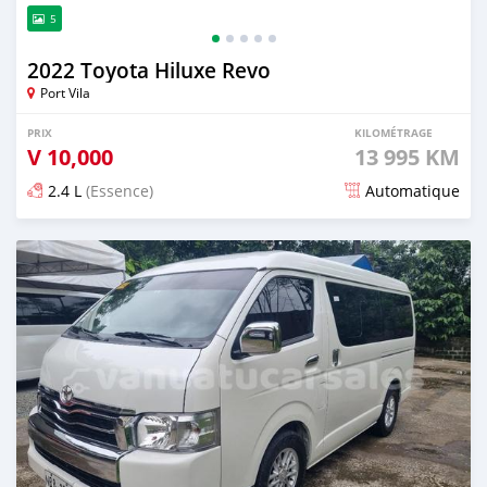
5
2022 Toyota Hiluxe Revo
Port Vila
PRIX
KILOMÉTRAGE
V
10,000
13 995 KM
2.4 L
(Essence)
Automatique
Publié il y a plus de 2 ans