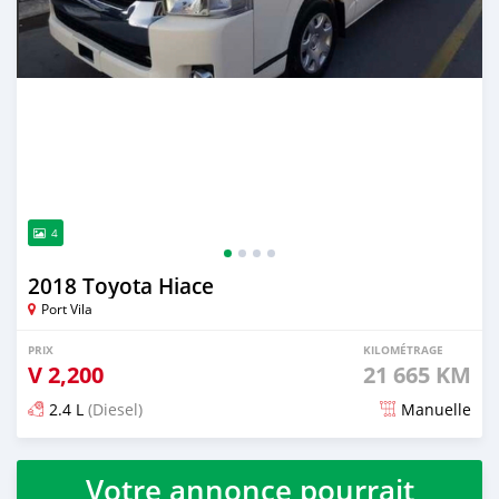
4
2018 Toyota Hiace
Port Vila
PRIX
KILOMÉTRAGE
V
2,200
21 665 KM
2.4 L
(Diesel)
Manuelle
Publié il y a plus de 4 ans
Votre annonce pourrait