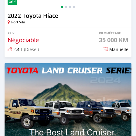
4
2022 Toyota Hiace
Port Vila
PRIX
KILOMÉTRAGE
Négociable
35 000 KM
2.4 L
(Diesel)
Manuelle
Publié il y a environ 2 ans