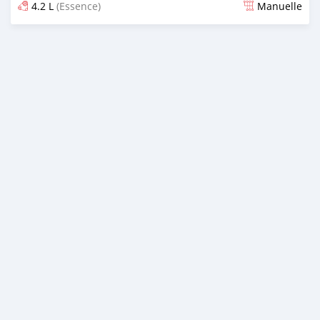
4.2 L
(Essence)
Manuelle
Publié il y a plus de 2 ans