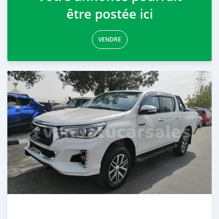
être postée ici
VENDRE