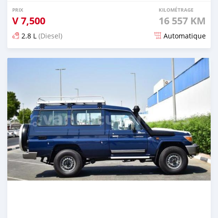
PRIX
KILOMÉTRAGE
V
7,500
16 557 KM
2.8 L
(Diesel)
Automatique
Publié il y a presque 4 ans