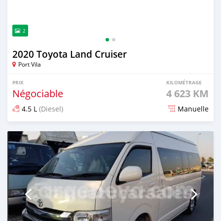
2
2020 Toyota Land Cruiser
Port Vila
PRIX
KILOMÉTRAGE
Négociable
4 623 KM
4.5 L
(Diesel)
Manuelle
Publié il y a presque 4 ans