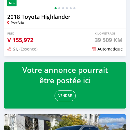
6
2018 Toyota Highlander
Port Vila
PRIX
KILOMÉTRAGE
V
155,972
39 509 KM
6 L
(Essence)
Automatique
Publié il y a plus de 2 ans
Votre annonce pourrait
être postée ici
VENDRE