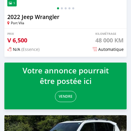
5
2022 Jeep Wrangler
Port Vila
PRIX
KILOMÉTRAGE
V
6,500
48 000 KM
N/A
(Essence)
Automatique
Publié il y a environ un mois
Votre annonce pourrait
être postée ici
VENDRE