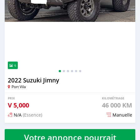
6
2022 Suzuki Jimny
Port Vila
PRIX
KILOMÉTRAGE
V
5,000
46 000 KM
N/A
(Essence)
Manuelle
Publié il y a 3 mois
Votre annonce pourrait