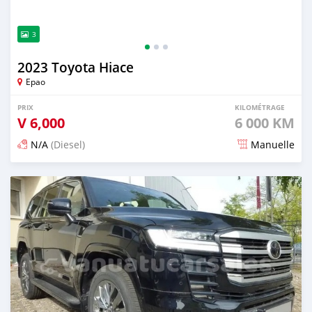
3
2023 Toyota Hiace
Epao
PRIX
KILOMÉTRAGE
V
6,000
6 000 KM
N/A
(Diesel)
Manuelle
Publié il y a 2 mois