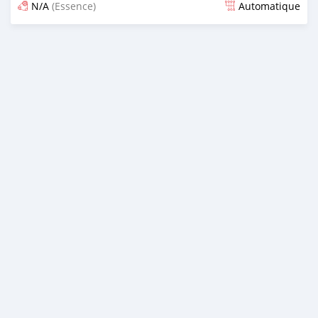
N/A
(Essence)
Automatique
Publié il y a 16 jours