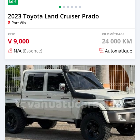
6
2023 Toyota Land Cruiser Prado
Port Vila
PRIX
KILOMÉTRAGE
V
9,000
24 000 KM
N/A
(Essence)
Automatique
Publié il y a 14 jours