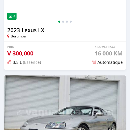
4
2023 Lexus LX
Burumba
PRIX
KILOMÉTRAGE
V
300,000
16 000 KM
3.5 L
(Essence)
Automatique
Publié il y a environ un mois