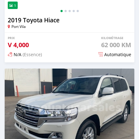
5
2019 Toyota Hiace
Port Vila
PRIX
KILOMÉTRAGE
V
4,000
62 000 KM
N/A
(Essence)
Automatique
Publié il y a 17 jours