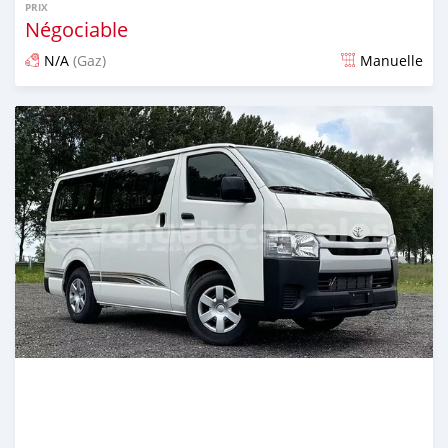
PRIX
Négociable
N/A
(Gaz)
Manuelle
Publié il y a 2 mois