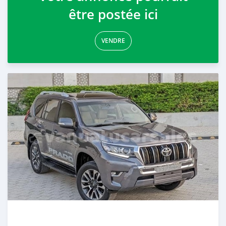
être postée ici
VENDRE